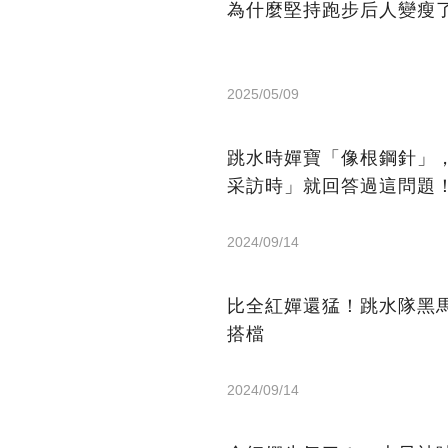
為什麼堅持跑步后人變瘦
2025/05/09
跳水時嬋寶「像根鋼針」
采訪時」就回答過這問題
2024/09/14
比全紅嬋還猛！跳水隊黑
搭檔
2024/09/14