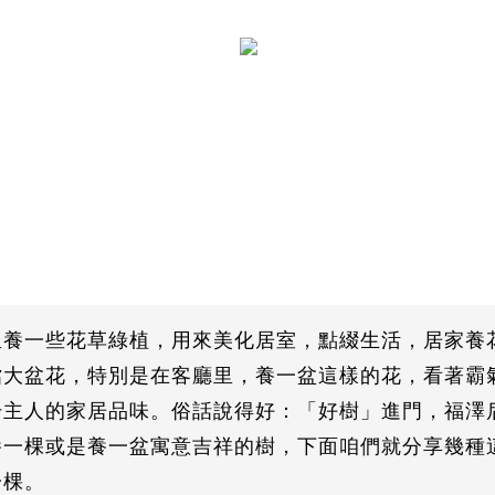
里養一些花草綠植，用來美化居室，點綴生活，居家養
檔大盆花，特別是在客廳里，養一盆這樣的花，看著霸
升主人的家居品味。俗話說得好：「好樹」進門，福澤
養一棵或是養一盆寓意吉祥的樹，下面咱們就分享幾種
一棵。