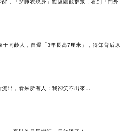
吵醒，「穿睡衣現身」勸返圍觀群眾，看到「門外
矮于同齡人，自爆「3年長高7厘米」，得知背后原
流出，看呆所有人：我卻笑不出來...