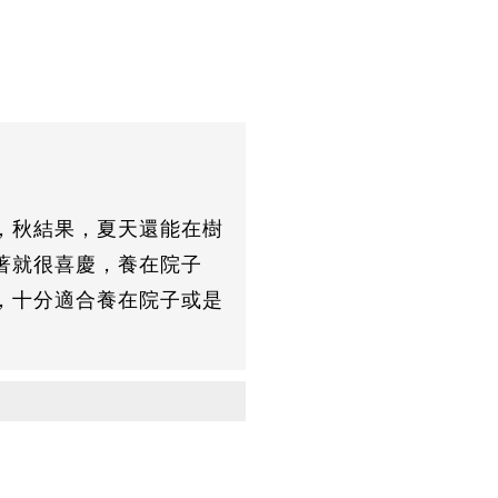
，秋結果，夏天還能在樹
著就很喜慶，養在院子
，十分適合養在院子或是