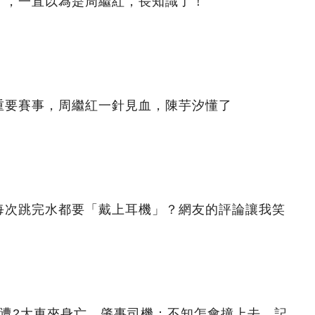
」，一直以為是周繼紅，長知識了！
重要賽事，周繼紅一針見血，陳芋汐懂了
每次跳完水都要「戴上耳機」？網友的評論讓我笑
道遭2大車夾身亡，肇事司機：不知怎會撞上去，記