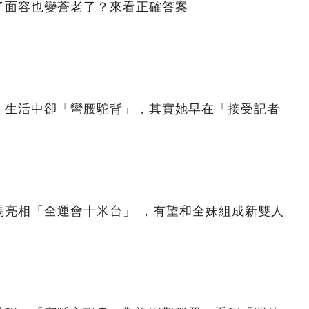
了面容也變蒼老了？來看正確答案
，生活中卻「彎腰駝背」，其實她早在「接受記者
！
馬亮相「全運會十米台」 ，有望和全妹組成新雙人