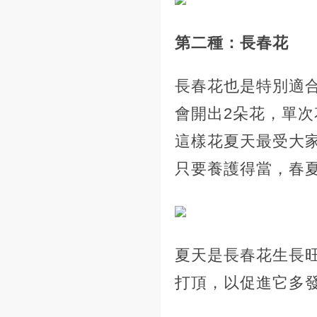
第二種：長春花
長春花也是特別適
會開出2朵花，單
這樣花夏天最受大
只要養護得當，春
夏天是長春花生長
打頂，以促進它多