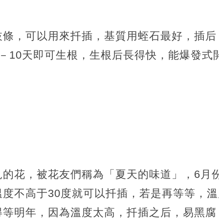
枝條，可以用來扦插，基質用蛭石最好，插后
－10天即可生根，生根后長得快，能爆發式
見的花，被花友們稱為「夏天的味道」，6月
溫度不高于30度就可以扦插，若是再等等，
得等明年，因為溫度太高，扦插之后，易黑腐