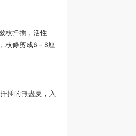
嫩枝扦插，活性
，枝條剪成6－8厘
是扦插的無盡夏，入