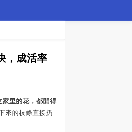
快，成活率
友家里的花，都開得
下來的枝條直接扔