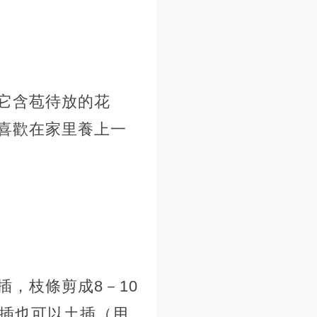
它含苞待放的花
喜歡在家里養上一
，枝條剪成8－10
水插也可以土插（用