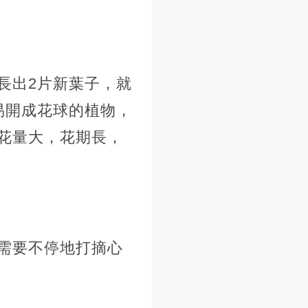
長出2片新葉子，就
易開成花球的植物，
花量大，花期長，
需要不停地打摘心