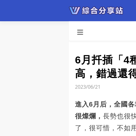
6月扦插「
高，錯過還
2023/06/21
進入6月后，全國
很燦爛，
長勢也很
了，很可惜，不如