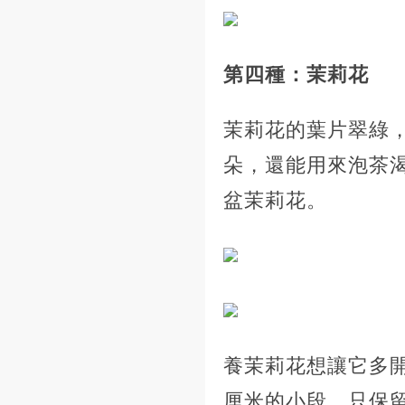
第四種：茉莉花
茉莉花的葉片翠綠
朵，還能用來泡茶
盆茉莉花。
養茉莉花想讓它多開
厘米的小段，只保